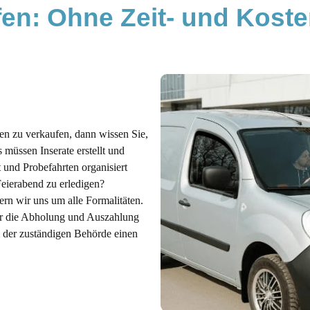
en: Ohne Zeit- und Koste
eidungshilfe
chten?
auf mit Unfall- oder Getriebeschaden
Ankauf in den Export
en zu verkaufen, dann wissen Sie,
müssen Inserate erstellt und
t und Probefahrten organisiert
Feierabend zu erledigen?
n wir uns um alle Formalitäten.
ber die Abholung und Auszahlung
i der zuständigen Behörde einen