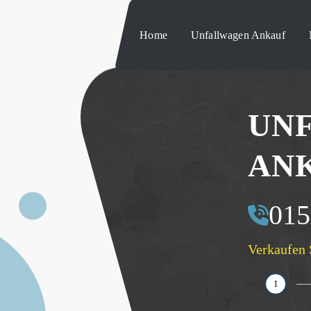
Home
Unfallwagen Ankauf
UN
AN
015
Verkaufen 
1