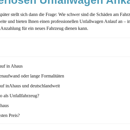
 seriösen Unfallwagen Ank
t später stellt sich dann die Frage: Wie schwer sind die Schäden am Fa
Seite und bieten Ihnen einen professionellen Unfallwagen Anlauf an – 
als Anzahlung für ein neues Fahrzeug dienen kann.
auf in Ahaus
enaufwand oder lange Formalitäten
uf inAhaus und deutschlandweit
o als Unfallfahrzeug?
Ahaus
sten Preis?
er verkauft werden?