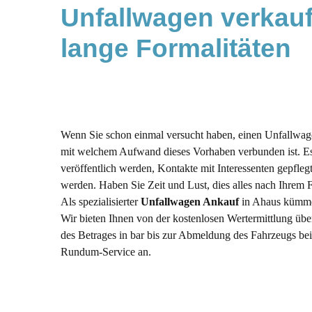
Unfallwagen verkauf
Verkaufen oder reparieren lassen: Eine Entsch
Wieviel ist mein Unfallwagen noch Wert?
lange Formalitäten
Wie bemessen wir den Preis für Ihren Gebrau
Hier die häufigsten Fragen zu einem Autoverk
Unfallwagen gehen oftmals direkt nach dem 
Unfallwagen Export nach Afrika
Wenn Sie schon einmal versucht haben, einen Unfallwag
mit welchem Aufwand dieses Vorhaben verbunden ist. Es 
veröffentlich werden, Kontakte mit Interessenten gepfleg
werden. Haben Sie Zeit und Lust, dies alles nach Ihrem 
Als spezialisierter
Unfallwagen Ankauf
in Ahaus kümmer
Wir bieten Ihnen von der kostenlosen Wertermittlung ü
des Betrages in bar bis zur Abmeldung des Fahrzeugs be
Rundum-Service an.