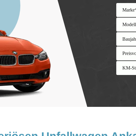
Marke
Model
Baujah
Preisv
KM-St