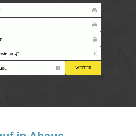
*
l
r
orstellung*
and
WEITER