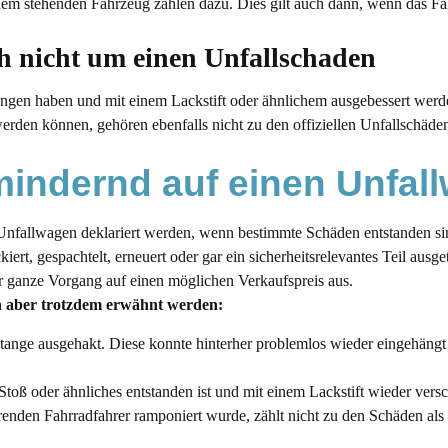
inem stehenden Fahrzeug zählen dazu. Dies gilt auch dann, wenn das Fa
ich nicht um einen Unfallschaden
ngen haben und mit einem Lackstift oder ähnlichem ausgebessert werde
erden können, gehören ebenfalls nicht zu den offiziellen Unfallschäde
mindernd auf einen Unfal
Unfallwagen deklariert werden, wenn bestimmte Schäden entstanden si
iert, gespachtelt, erneuert oder gar ein sicherheitsrelevantes Teil aus
er ganze Vorgang auf einen möglichen Verkaufspreis aus.
n aber trotzdem erwähnt werden:
tange ausgehakt. Diese konnte hinterher problemlos wieder eingehäng
Stoß oder ähnliches entstanden ist und mit einem Lackstift wieder vers
renden Fahrradfahrer ramponiert wurde, zählt nicht zu den Schäden al